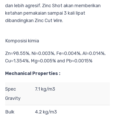
dan lebih agresif. Zinc Shot akan memberikan
ketahan pemakaian sampai 3 kali lipat
dibandingkan Zinc Cut Wire.
Komposisi kimia
Zn≈98.55%, Ni≈0.003%, Fe≈0.004%, Al≈0.014%,
Cu≈1.354%, Mg≈0.005% and Pb≈0.0015%
Mechanical Properties :
Spec
7.1 kg/m3
Gravity
Bulk
4.2 kg/m3