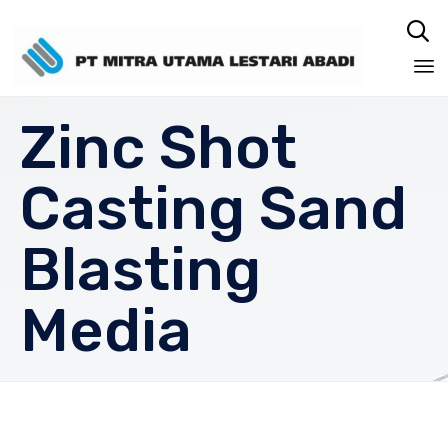

Sk
Zinc Shot
to
co
Casting Sand
Blasting
Media