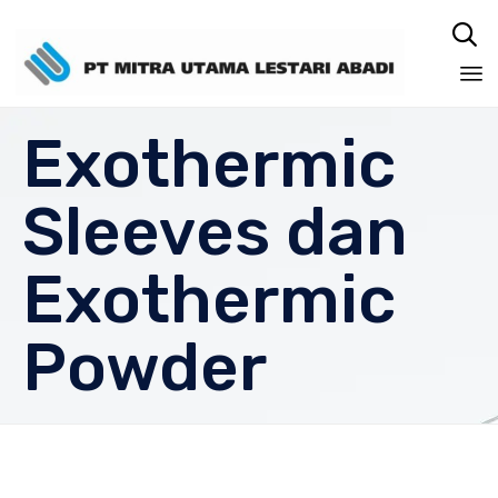

Sk
Exothermic
to
co
Sleeves dan
Exothermic
Powder