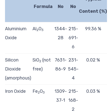
Formula
No
No
Content
(%)
Aluminium
Al
O
1344-
215-
99.36 %
2
3
Oxide
28
691-
6
Silicon
SiO
(not
7631-
231-
0.02 %
2
Dioxide
free)
86-9
545-
(amorphous)
4
Iron Oxide
Fe
O
1309-
215-
0.03 %
2
3
37-1
168-
2