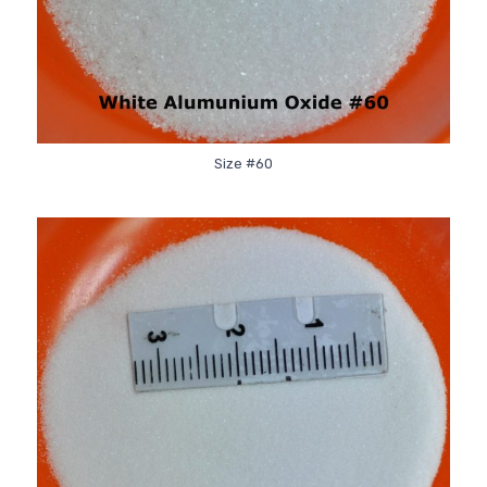
Size #60