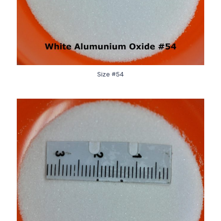
Size #54