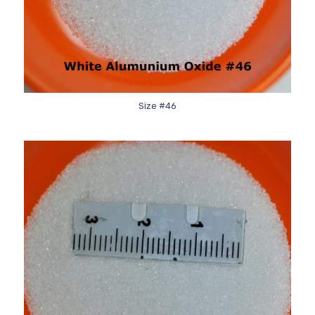
Size #46