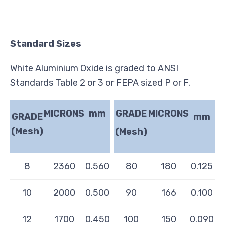
Standard Sizes
White Aluminium Oxide is graded to ANSI
Standards Table 2 or 3 or FEPA sized P or F.
MICRONS
mm
GRADE
MICRONS
GRADE
mm
(Mesh)
(Mesh)
8
2360
0.560
80
180
0.125
10
2000
0.500
90
166
0.100
12
1700
0.450
100
150
0.090