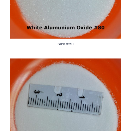
Size #80