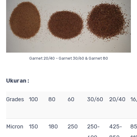
Garnet 20/40 – Garnet 30/60 & Garnet 80
Ukuran :
Grades
100
80
60
30/60
20/40
16
Micron
150
180
250
250-
425-
85