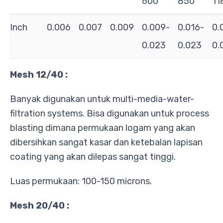
600
850
11
Inch
0.006
0.007
0.009
0.009-
0.016-
0.
0.023
0.023
0.
Mesh 12/40 :
Banyak digunakan untuk multi-media-water-
filtration systems. Bisa digunakan untuk process
blasting dimana permukaan logam yang akan
dibersihkan sangat kasar dan ketebalan lapisan
coating yang akan dilepas sangat tinggi.
Luas permukaan: 100-150 microns.
Mesh 20/40 :