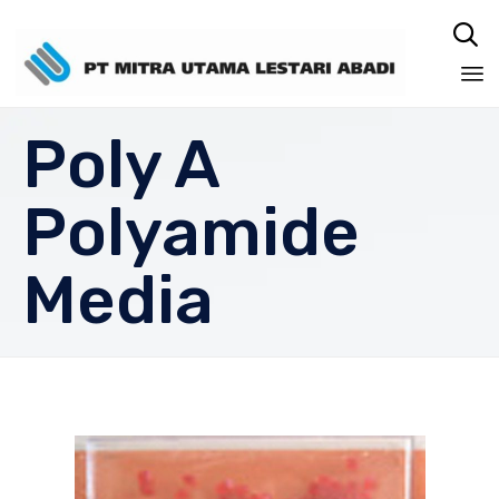

Sk
Poly A
to
co
Polyamide
Media