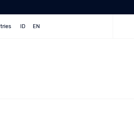
Skip
to
tries
ID
EN
content