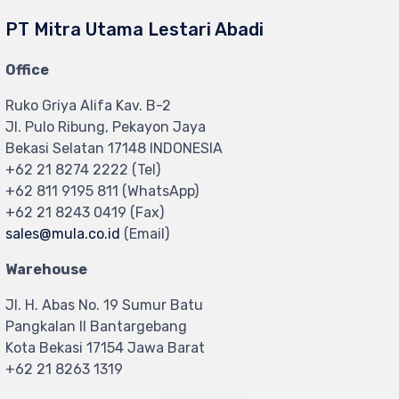
PT Mitra Utama Lestari Abadi
Office
Ruko Griya Alifa Kav. B-2
Jl. Pulo Ribung, Pekayon Jaya
Bekasi Selatan 17148 INDONESIA
+62 21 8274 2222 (Tel)
+62 811 9195 811 (WhatsApp)
+62 21 8243 0419 (Fax)
sales@mula.co.id
(Email)
Warehouse
Jl. H. Abas No. 19 Sumur Batu
Pangkalan II Bantargebang
Kota Bekasi 17154 Jawa Barat
+62 21 8263 1319