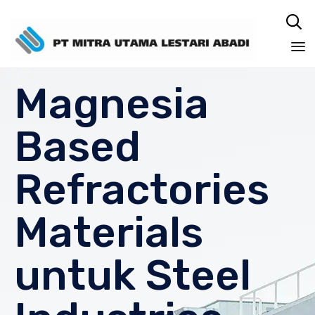

Sk
Magnesia
to
co
Based
Refractories
Materials
untuk Steel