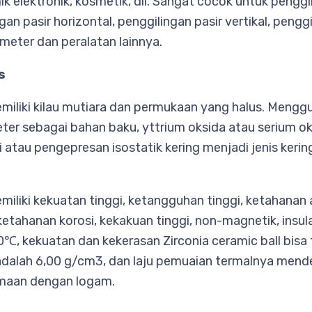
ik elektronik, kosmetik, dll. Sangat cocok untuk penggi
an pasir horizontal, penggilingan pasir vertikal, penggi
meter dan peralatan lainnya.
s
emiliki kilau mutiara dan permukaan yang halus. Mengg
er sebagai bahan baku, yttrium oksida atau serium ok
 atau pengepresan isostatik kering menjadi jenis keri
emiliki kekuatan tinggi, ketangguhan tinggi, ketahanan 
etahanan korosi, kekakuan tinggi, non-magnetik, insulas
℃, kekuatan dan kekerasan Zirconia ceramic ball bisa 
a adalah 6,00 g/cm3, dan laju pemuaian termalnya mend
maan dengan logam.