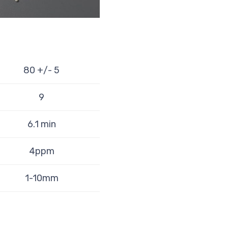
80 +/- 5
9
6.1 min
4ppm
1-10mm