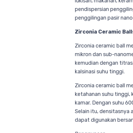
lukisan, makanan, keram
pendispersian penggiling
penggilingan pasir nano
Zirconia Ceramic Ball
Zirconia ceramic ball m
mikron dan sub-nanomet
kemudian dengan titrasi
kalsinasi suhu tinggi.
Zirconia ceramic ball m
ketahanan suhu tinggi, k
kamar. Dengan suhu 600
Selain itu, densitasny
dapat digunakan bersa