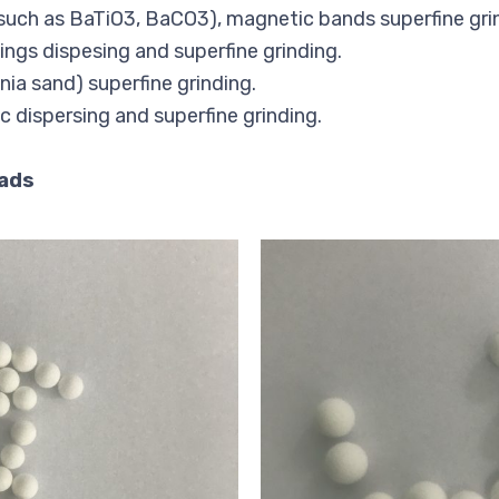
s
uch as BaTiO3,
BaCO3), magnetic bands superfine gri
ings dispesing and superfine grinding.
nia sand) superfine grinding.
 dispersing and superfine grinding.
eads