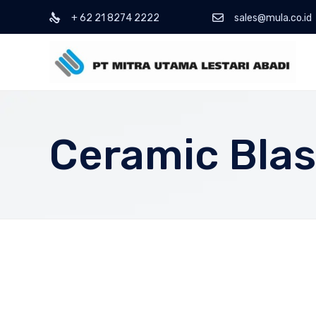
+ 62 21 8274 2222
sales@mula.co.id
Ceramic Blas