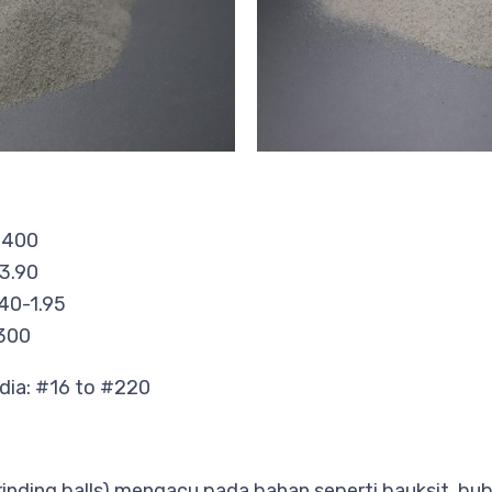
-1400
 3.90
.40-1.95
2300
edia: #16 to #220
rinding balls) mengacu pada bahan seperti bauksit, bub