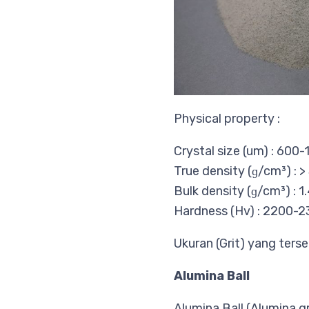
Physical property :
Crystal size (um) : 600
True density (ɡ/cm³) : >
Bulk density (ɡ/cm³) : 1
Hardness (Hv) : 2200-
Ukuran (Grit) yang ters
Alumina Ball
Alumina Ball (Alumina g