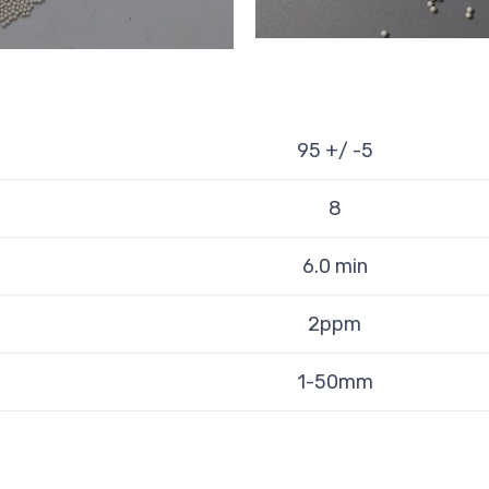
95 +/ -5
8
6.0 min
2ppm
1-50mm