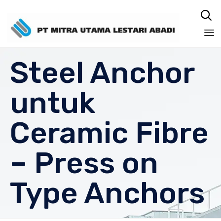

Sk
Steel Anchor
to
co
untuk
Ceramic Fibre
– Press on
Type Anchors